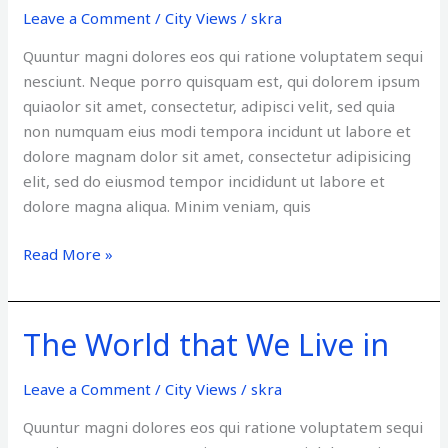
2016
Leave a Comment
/
City Views
/
skra
Drone
Photos
Quuntur magni dolores eos qui ratione voluptatem sequi
nesciunt. Neque porro quisquam est, qui dolorem ipsum
quiaolor sit amet, consectetur, adipisci velit, sed quia
non numquam eius modi tempora incidunt ut labore et
dolore magnam dolor sit amet, consectetur adipisicing
elit, sed do eiusmod tempor incididunt ut labore et
dolore magna aliqua. Minim veniam, quis
Read More »
The World that We Live in
The
World
that
Leave a Comment
/
City Views
/
skra
We
Quuntur magni dolores eos qui ratione voluptatem sequi
Live