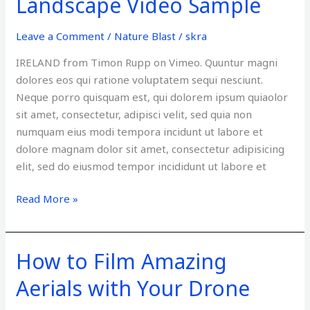
Landscape Video Sample
Video
Sample
Leave a Comment
/
Nature Blast
/
skra
IRELAND from Timon Rupp on Vimeo. Quuntur magni
dolores eos qui ratione voluptatem sequi nesciunt.
Neque porro quisquam est, qui dolorem ipsum quiaolor
sit amet, consectetur, adipisci velit, sed quia non
numquam eius modi tempora incidunt ut labore et
dolore magnam dolor sit amet, consectetur adipisicing
elit, sed do eiusmod tempor incididunt ut labore et
Read More »
How to Film Amazing
How
to
Aerials with Your Drone
Film
Amazing