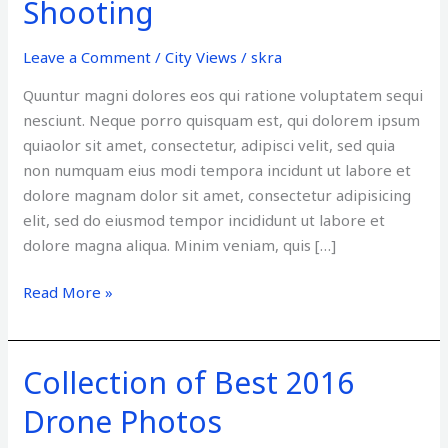
Shooting
NYC,
Flying
Leave a Comment
/
City Views
/
skra
Shooting
Quuntur magni dolores eos qui ratione voluptatem sequi
nesciunt. Neque porro quisquam est, qui dolorem ipsum
quiaolor sit amet, consectetur, adipisci velit, sed quia
non numquam eius modi tempora incidunt ut labore et
dolore magnam dolor sit amet, consectetur adipisicing
elit, sed do eiusmod tempor incididunt ut labore et
dolore magna aliqua. Minim veniam, quis […]
Read More »
Collection of Best 2016
Collection
of
Drone Photos
Best