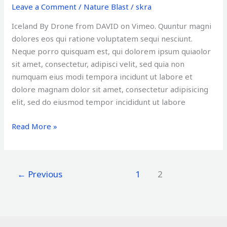
Leave a Comment
/
Nature Blast
/
skra
Aerials
with
Iceland By Drone from DAVID on Vimeo. Quuntur magni
Your
dolores eos qui ratione voluptatem sequi nesciunt.
Drone
Neque porro quisquam est, qui dolorem ipsum quiaolor
sit amet, consectetur, adipisci velit, sed quia non
numquam eius modi tempora incidunt ut labore et
dolore magnam dolor sit amet, consectetur adipisicing
elit, sed do eiusmod tempor incididunt ut labore
Read More »
←
Previous
1
2