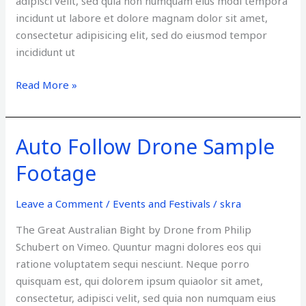
adipisci velit, sed quia non numquam eius modi tempora
incidunt ut labore et dolore magnam dolor sit amet,
consectetur adipisicing elit, sed do eiusmod tempor
incididunt ut
Read More »
Auto Follow Drone Sample
Auto
Follow
Footage
Drone
Sample
Leave a Comment
/
Events and Festivals
/
skra
Footage
The Great Australian Bight by Drone from Philip
Schubert on Vimeo. Quuntur magni dolores eos qui
ratione voluptatem sequi nesciunt. Neque porro
quisquam est, qui dolorem ipsum quiaolor sit amet,
consectetur, adipisci velit, sed quia non numquam eius