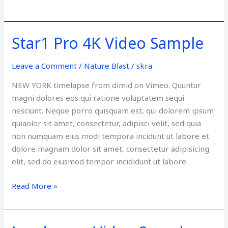
Star1 Pro 4K Video Sample
Star1
Pro
4K
Leave a Comment
/
Nature Blast
/
skra
Video
NEW YORK timelapse from dimid on Vimeo. Quuntur
Sample
magni dolores eos qui ratione voluptatem sequi
nesciunt. Neque porro quisquam est, qui dolorem ipsum
quiaolor sit amet, consectetur, adipisci velit, sed quia
non numquam eius modi tempora incidunt ut labore et
dolore magnam dolor sit amet, consectetur adipisicing
elit, sed do eiusmod tempor incididunt ut labore
Read More »
Landscape