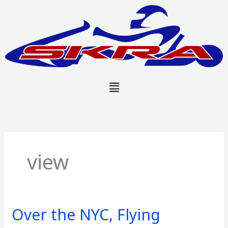
Skip
to
content
Menu
view
Over the NYC, Flying
Over
the