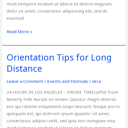
modi tempora incidunt ut labore et dolore magnam
dolor sit amet, consectetur adipisicing elit, sed do
eiusmod
Read More »
Orientation Tips for Long
Orientation
Tips
Distance
for
Long
Leave a Comment
/
Events and Festivals
/
skra
Distance
24 HOURS IN LOS ANGELES – DRONE TIMELAPSE from
Beverly Hills Aerials on Vimeo. Quuntur magni dolores
eos qui ratione voluptatem sequi nesciunt. Neque porro
quisquam est, qui dolorem ipsum quiaolor sit amet,
consectetur, adipisci velit, sed quia non numquam eius
modi tempora incidunt ut labore et dolore magnam